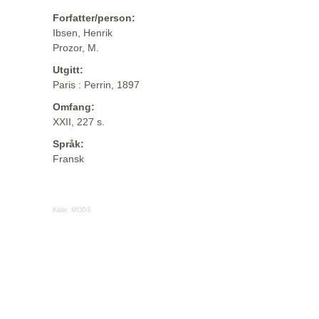
Forfatter/person:
Ibsen, Henrik
Prozor, M.
Utgitt:
Paris : Perrin, 1897
Omfang:
XXII, 227 s.
Språk:
Fransk
Kilde:
MODS