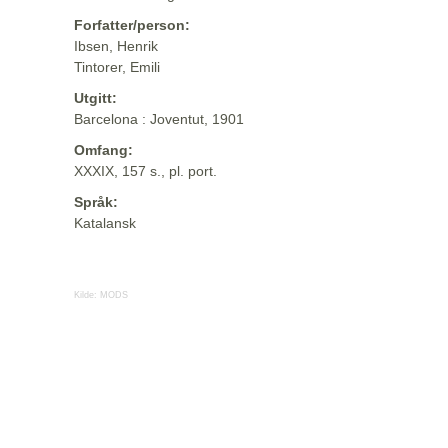
Forfatter/person:
Ibsen, Henrik
Tintorer, Emili
Utgitt:
Barcelona : Joventut, 1901
Omfang:
XXXIX, 157 s., pl. port.
Språk:
Katalansk
Kilde:
MODS