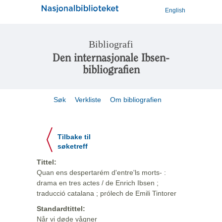
English
Bibliografi
Den internasjonale Ibsen-
bibliografien
Søk
Verkliste
Om bibliografien
Tilbake til
søketreff
Tittel:
Quan ens despertarém d'entre'ls morts- :
drama en tres actes / de Enrich Ibsen ;
traducció catalana ; prólech de Emili Tintorer
Standardtittel:
Når vi døde vågner