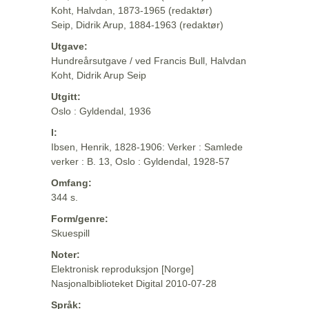
Koht, Halvdan, 1873-1965 (redaktør)
Seip, Didrik Arup, 1884-1963 (redaktør)
Utgave:
Hundreårsutgave / ved Francis Bull, Halvdan
Koht, Didrik Arup Seip
Utgitt:
Oslo : Gyldendal, 1936
I:
Ibsen, Henrik, 1828-1906: Verker : Samlede
verker : B. 13, Oslo : Gyldendal, 1928-57
Omfang:
344 s.
Form/genre:
Skuespill
Noter:
Elektronisk reproduksjon [Norge]
Nasjonalbiblioteket Digital 2010-07-28
Språk: