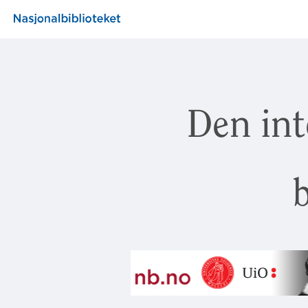
Den int
b