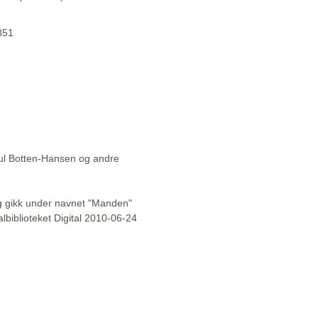
1851
aul Botten-Hansen og andre
l og gikk under navnet "Manden"
lbiblioteket Digital 2010-06-24