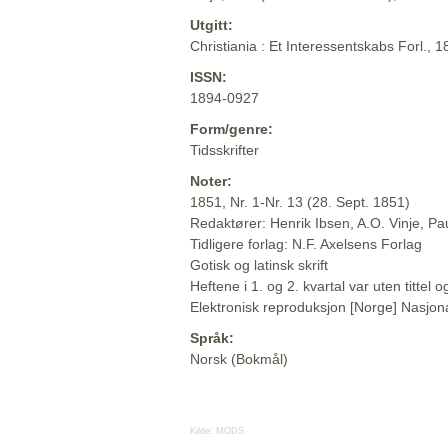
Utgitt:
Christiania : Et Interessentskabs Forl., 
ISSN:
1894-0927
Form/genre:
Tidsskrifter
Noter:
1851, Nr. 1-Nr. 13 (28. Sept. 1851)
Redaktører: Henrik Ibsen, A.O. Vinje, P
Tidligere forlag: N.F. Axelsens Forlag
Gotisk og latinsk skrift
Heftene i 1. og 2. kvartal var uten titte
Elektronisk reproduksjon [Norge] Nasjona
Språk:
Norsk (Bokmål)
Kilde:
MODS