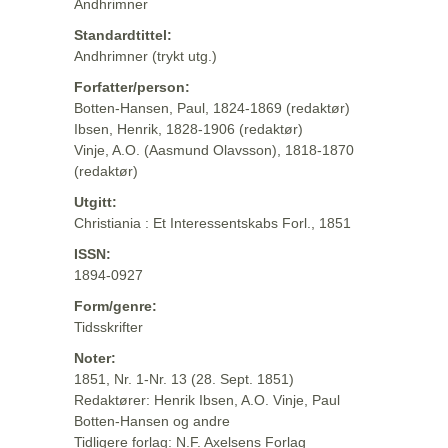
Andhrimner
Standardtittel:
Andhrimner (trykt utg.)
Forfatter/person:
Botten-Hansen, Paul, 1824-1869 (redaktør)
Ibsen, Henrik, 1828-1906 (redaktør)
Vinje, A.O. (Aasmund Olavsson), 1818-1870
(redaktør)
Utgitt:
Christiania : Et Interessentskabs Forl., 1851
ISSN:
1894-0927
Form/genre:
Tidsskrifter
Noter:
1851, Nr. 1-Nr. 13 (28. Sept. 1851)
Redaktører: Henrik Ibsen, A.O. Vinje, Paul
Botten-Hansen og andre
Tidligere forlag: N.F. Axelsens Forlag