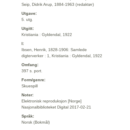
Seip, Didrik Arup, 1884-1963 (redaktør)
Utgave:
5. utg.
Utgitt:
Kristiania : Gyldendal, 1922
I:
Ibsen, Henrik, 1828-1906: Samlede
digterverker : 1, Kristiania : Gyldendal, 1922
Omfang:
397 s. port.
Form/genre:
Skuespill
Noter:
Elektronisk reproduksjon [Norge]
Nasjonalbiblioteket Digital 2017-02-21
Språk:
Norsk (Bokmål)