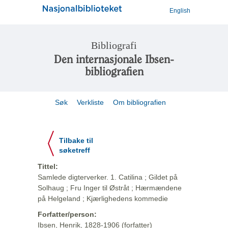
English
Bibliografi
Den internasjonale Ibsen-
bibliografien
Søk
Verkliste
Om bibliografien
Tilbake til
søketreff
Tittel:
Samlede digterverker. 1. Catilina ; Gildet på
Solhaug ; Fru Inger til Østråt ; Hærmændene
på Helgeland ; Kjærlighedens kommedie
Forfatter/person:
Ibsen, Henrik, 1828-1906 (forfatter)