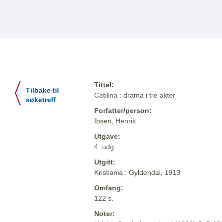
Tittel:
Tilbake til
Catilina : drama i tre akter
søketreff
Forfatter/person:
Ibsen, Henrik
Utgave:
4. udg.
Utgitt:
Kristiania : Gyldendal, 1913
Omfang:
122 s.
Noter: