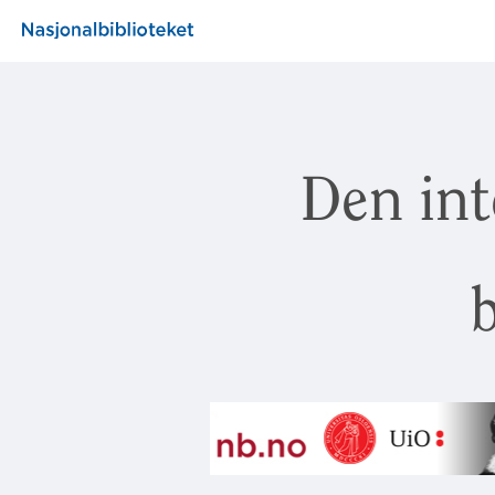
Den int
b