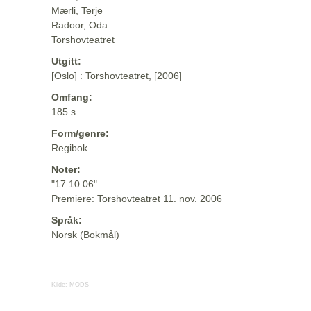
Mærli, Terje
Radoor, Oda
Torshovteatret
Utgitt:
[Oslo] : Torshovteatret, [2006]
Omfang:
185 s.
Form/genre:
Regibok
Noter:
"17.10.06"
Premiere: Torshovteatret 11. nov. 2006
Språk:
Norsk (Bokmål)
Kilde:
MODS