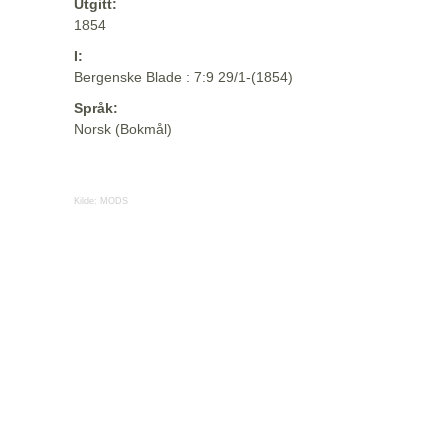
Utgitt:
1854
I:
Bergenske Blade : 7:9 29/1-(1854)
Språk:
Norsk (Bokmål)
Kilde:
MODS