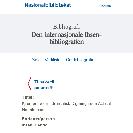
English
Bibliografi
Den internasjonale Ibsen-
bibliografien
Søk
Verkliste
Om bibliografien
Tilbake til
søketreff
Tittel:
Kjæmpehøien : dramatisk Digtning i een Act / af
Henrik Ibsen
Forfatter/person:
Ibsen, Henrik