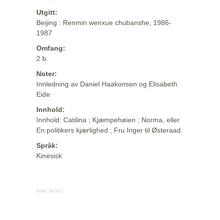
Utgitt:
Beijing : Renmin wenxue chubanshe, 1986-
1987
Omfang:
2 b.
Noter:
Innledning av Daniel Haakonsen og Elisabeth
Eide
Innhold:
Innhold: Catilina ; Kjæmpehøien ; Norma, eller
En politikers kjærlighed ; Fru Inger til Østeraad
Språk:
Kinesisk
Kilde:
MODS