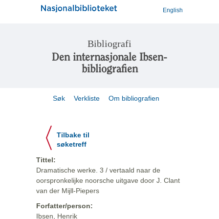
English
Bibliografi
Den internasjonale Ibsen-
bibliografien
Søk
Verkliste
Om bibliografien
Tilbake til
søketreff
Tittel:
Dramatische werke. 3 / vertaald naar de
oorspronkelijke noorsche uitgave door J. Clant
van der Mijll-Piepers
Forfatter/person:
Ibsen, Henrik