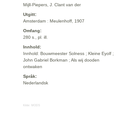
Mijll-Piepers, J. Clant van der
Utgitt:
Amsterdam : Meulenhoff, 1907
Omfang:
280 s., pl. ill.
Innhold:
Innhold: Bouwmeester Solness ; Kleine Eyolf ;
John Gabriel Borkman ; Als wij dooden
ontwaken
Språk:
Nederlandsk
Kilde:
MODS