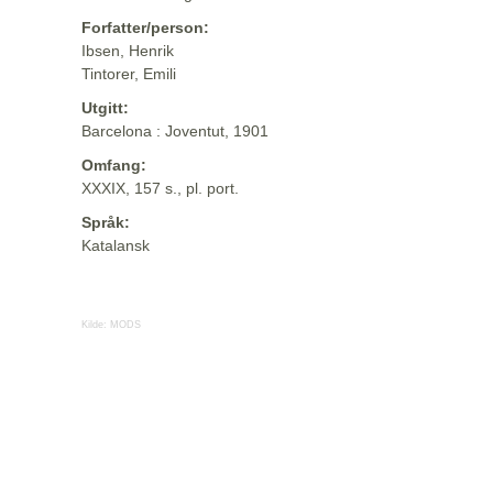
Forfatter/person:
Ibsen, Henrik
Tintorer, Emili
Utgitt:
Barcelona : Joventut, 1901
Omfang:
XXXIX, 157 s., pl. port.
Språk:
Katalansk
Kilde:
MODS