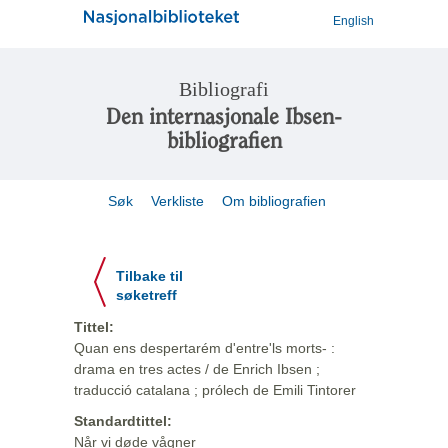
English
Bibliografi
Den internasjonale Ibsen-
bibliografien
Søk
Verkliste
Om bibliografien
Tilbake til
søketreff
Tittel:
Quan ens despertarém d'entre'ls morts- :
drama en tres actes / de Enrich Ibsen ;
traducció catalana ; prólech de Emili Tintorer
Standardtittel:
Når vi døde vågner