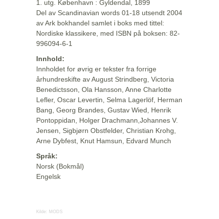
1. utg. København : Gyldendal, 1899
Del av Scandinavian words 01-18 utsendt 2004
av Ark bokhandel samlet i boks med tittel:
Nordiske klassikere, med ISBN på boksen: 82-
996094-6-1
Innhold:
Innholdet for øvrig er tekster fra forrige
århundreskifte av August Strindberg, Victoria
Benedictsson, Ola Hansson, Anne Charlotte
Lefler, Oscar Levertin, Selma Lagerlöf, Herman
Bang, Georg Brandes, Gustav Wied, Henrik
Pontoppidan, Holger Drachmann,Johannes V.
Jensen, Sigbjørn Obstfelder, Christian Krohg,
Arne Dybfest, Knut Hamsun, Edvard Munch
Språk:
Norsk (Bokmål)
Engelsk
Kilde:
MODS