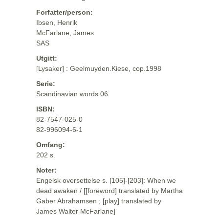
Forfatter/person:
Ibsen, Henrik
McFarlane, James
SAS
Utgitt:
[Lysaker] : Geelmuyden.Kiese, cop.1998
Serie:
Scandinavian words 06
ISBN:
82-7547-025-0
82-996094-6-1
Omfang:
202 s.
Noter:
Engelsk oversettelse s. [105]-[203]: When we
dead awaken / [[foreword] translated by Martha
Gaber Abrahamsen ; [play] translated by
James Walter McFarlane]