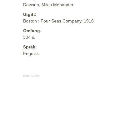
Dawson, Miles Menander
Utgitt:
Boston : Four Seas Company, 1916
Omfang:
304 s.
Språk:
Engelsk
Kilde:
MODS