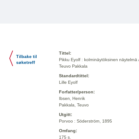
Tittel:
Tilbake til
Pikku Eyolf : kolminäytöksinen näytelmä /
søketreff
Teuvo Pakkala
Standardtittel:
Lille Eyolf
Forfatter/person:
Ibsen, Henrik
Pakkala, Teuvo
Utgitt:
Porvoo : Söderström, 1895
Omfang:
175 s.