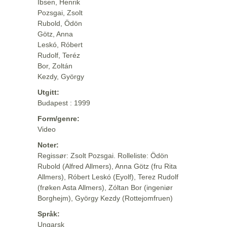
Ibsen, Henrik
Pozsgai, Zsolt
Rubold, Ödön
Götz, Anna
Leskó, Róbert
Rudolf, Teréz
Bor, Zoltán
Kezdy, György
Utgitt:
Budapest : 1999
Form/genre:
Video
Noter:
Regissør: Zsolt Pozsgai. Rolleliste: Ödön
Rubold (Alfred Allmers), Anna Götz (fru Rita
Allmers), Róbert Leskó (Eyolf), Terez Rudolf
(frøken Asta Allmers), Zóltan Bor (ingeniør
Borghejm), György Kezdy (Rottejomfruen)
Språk:
Ungarsk