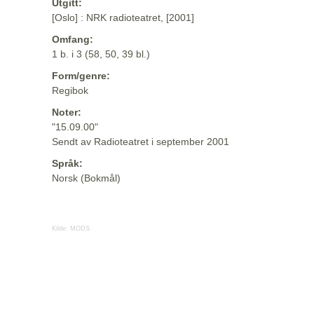
Utgitt:
[Oslo] : NRK radioteatret, [2001]
Omfang:
1 b. i 3 (58, 50, 39 bl.)
Form/genre:
Regibok
Noter:
"15.09.00"
Sendt av Radioteatret i september 2001
Språk:
Norsk (Bokmål)
Kilde:
MODS