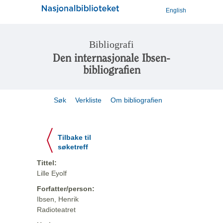
English
Bibliografi
Den internasjonale Ibsen-
bibliografien
Søk
Verkliste
Om bibliografien
Tilbake til
søketreff
Tittel:
Lille Eyolf
Forfatter/person:
Ibsen, Henrik
Radioteatret