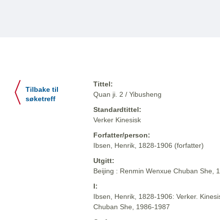
Tittel:
Tilbake til
Quan ji. 2 / Yibusheng
søketreff
Standardtittel:
Verker Kinesisk
Forfatter/person:
Ibsen, Henrik, 1828-1906 (forfatter)
Utgitt:
Beijing : Renmin Wenxue Chuban She, 
I:
Ibsen, Henrik, 1828-1906: Verker. Kinesi
Chuban She, 1986-1987