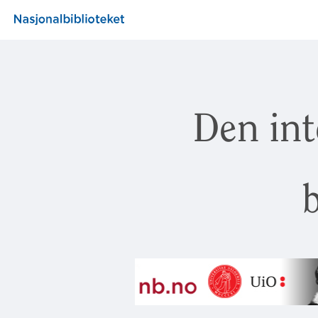
Den int
b