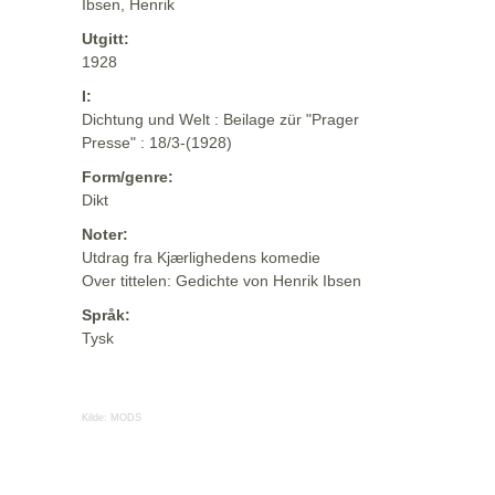
Ibsen, Henrik
Utgitt:
1928
I:
Dichtung und Welt : Beilage zür "Prager
Presse" : 18/3-(1928)
Form/genre:
Dikt
Noter:
Utdrag fra Kjærlighedens komedie
Over tittelen: Gedichte von Henrik Ibsen
Språk:
Tysk
Kilde:
MODS