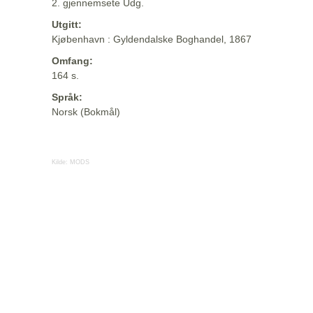
2. gjennemsete Udg.
Utgitt:
Kjøbenhavn : Gyldendalske Boghandel, 1867
Omfang:
164 s.
Språk:
Norsk (Bokmål)
Kilde:
MODS