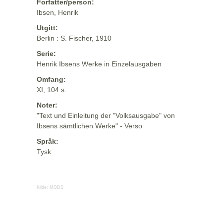
Forfatter/person:
Ibsen, Henrik
Utgitt:
Berlin : S. Fischer, 1910
Serie:
Henrik Ibsens Werke in Einzelausgaben
Omfang:
XI, 104 s.
Noter:
"Text und Einleitung der "Volksausgabe" von
Ibsens sämtlichen Werke" - Verso
Språk:
Tysk
Kilde:
MODS