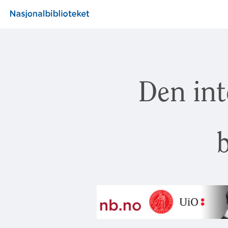
Den int
b