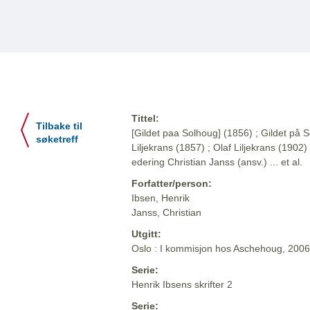
Tittel:
Tilbake til
[Gildet paa Solhoug] (1856) ; Gildet på S
søketreff
Liljekrans (1857) ; Olaf Liljekrans (1902) 
edering Christian Janss (ansv.) ... et al.
Forfatter/person:
Ibsen, Henrik
Janss, Christian
Utgitt:
Oslo : I kommisjon hos Aschehoug, 2006
Serie:
Henrik Ibsens skrifter 2
Serie: