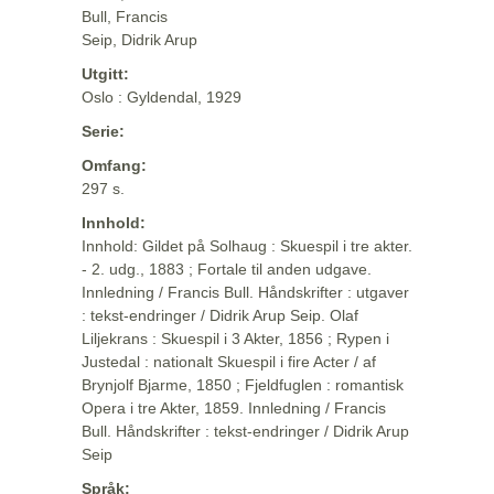
Bull, Francis
Seip, Didrik Arup
Utgitt:
Oslo : Gyldendal, 1929
Serie:
Omfang:
297 s.
Innhold:
Innhold: Gildet på Solhaug : Skuespil i tre akter.
- 2. udg., 1883 ; Fortale til anden udgave.
Innledning / Francis Bull. Håndskrifter : utgaver
: tekst-endringer / Didrik Arup Seip. Olaf
Liljekrans : Skuespil i 3 Akter, 1856 ; Rypen i
Justedal : nationalt Skuespil i fire Acter / af
Brynjolf Bjarme, 1850 ; Fjeldfuglen : romantisk
Opera i tre Akter, 1859. Innledning / Francis
Bull. Håndskrifter : tekst-endringer / Didrik Arup
Seip
Språk: