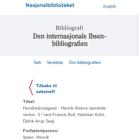
English
Bibliografi
Den internasjonale Ibsen-
bibliografien
Søk
Verkliste
Om bibliografien
Tilbake til
søketreff
Tittel:
Hundreårsutgave : Henrik Ibsens samlede
verker. 3 / ved Francis Bull, Halvdan Koht,
Didrik Arup Seip
Forfatter/person:
Ibsen, Henrik