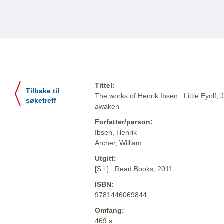
Tittel:
Tilbake til
The works of Henrik Ibsen : Little Eyol
søketreff
awaken
Forfatter/person:
Ibsen, Henrik
Archer, William
Utgitt:
[S.l.] : Read Books, 2011
ISBN:
9781446069844
Omfang:
469 s.