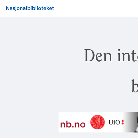
Den int
b