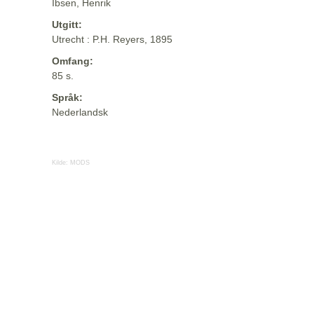
Ibsen, Henrik
Utgitt:
Utrecht : P.H. Reyers, 1895
Omfang:
85 s.
Språk:
Nederlandsk
Kilde:
MODS