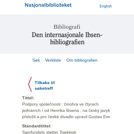
English
Bibliografi
Den internasjonale Ibsen-
bibliografien
Søk
Verkliste
Om bibliografien
Tilbake til
søketreff
Tittel:
Podpory společnosti : činohra ve čtyrech
jednáních / od Henrika Ibsena ; na český jazyk
přeložil a pro české divadlo upravil Gustav Eim
Standardtittel:
Samfundets støtter Tsjekkisk