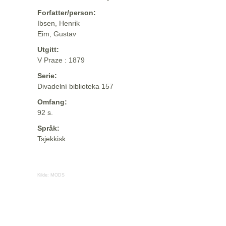
Forfatter/person:
Ibsen, Henrik
Eim, Gustav
Utgitt:
V Praze : 1879
Serie:
Divadelní biblioteka 157
Omfang:
92 s.
Språk:
Tsjekkisk
Kilde:
MODS