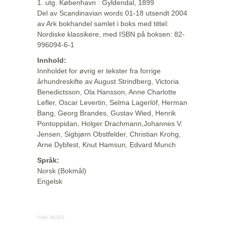
1. utg. København : Gyldendal, 1899
Del av Scandinavian words 01-18 utsendt 2004
av Ark bokhandel samlet i boks med tittel:
Nordiske klassikere, med ISBN på boksen: 82-
996094-6-1
Innhold:
Innholdet for øvrig er tekster fra forrige
århundreskifte av August Strindberg, Victoria
Benedictsson, Ola Hansson, Anne Charlotte
Lefler, Oscar Levertin, Selma Lagerlöf, Herman
Bang, Georg Brandes, Gustav Wied, Henrik
Pontoppidan, Holger Drachmann,Johannes V.
Jensen, Sigbjørn Obstfelder, Christian Krohg,
Arne Dybfest, Knut Hamsun, Edvard Munch
Språk:
Norsk (Bokmål)
Engelsk
Kilde:
MODS