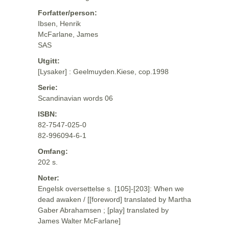
Forfatter/person:
Ibsen, Henrik
McFarlane, James
SAS
Utgitt:
[Lysaker] : Geelmuyden.Kiese, cop.1998
Serie:
Scandinavian words 06
ISBN:
82-7547-025-0
82-996094-6-1
Omfang:
202 s.
Noter:
Engelsk oversettelse s. [105]-[203]: When we
dead awaken / [[foreword] translated by Martha
Gaber Abrahamsen ; [play] translated by
James Walter McFarlane]