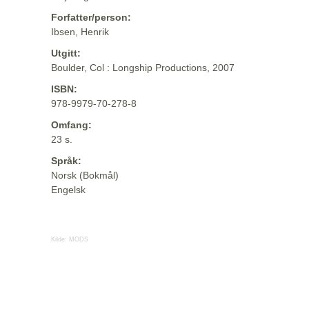
Forfatter/person:
Ibsen, Henrik
Utgitt:
Boulder, Col : Longship Productions, 2007
ISBN:
978-9979-70-278-8
Omfang:
23 s.
Språk:
Norsk (Bokmål)
Engelsk
Kilde:
MODS