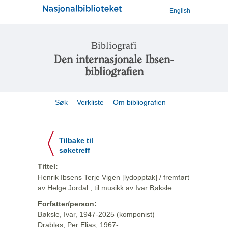
English
Bibliografi
Den internasjonale Ibsen-
bibliografien
Søk
Verkliste
Om bibliografien
Tilbake til
søketreff
Tittel:
Henrik Ibsens Terje Vigen [lydopptak] / fremført
av Helge Jordal ; til musikk av Ivar Bøksle
Forfatter/person:
Bøksle, Ivar, 1947-2025 (komponist)
Drabløs, Per Elias, 1967-