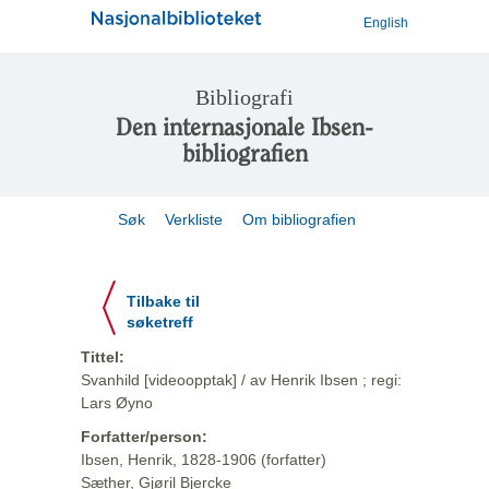
English
Bibliografi
Den internasjonale Ibsen-
bibliografien
Søk
Verkliste
Om bibliografien
Tilbake til
søketreff
Tittel:
Svanhild [videoopptak] / av Henrik Ibsen ; regi:
Lars Øyno
Forfatter/person:
Ibsen, Henrik, 1828-1906 (forfatter)
Sæther, Gjøril Bjercke