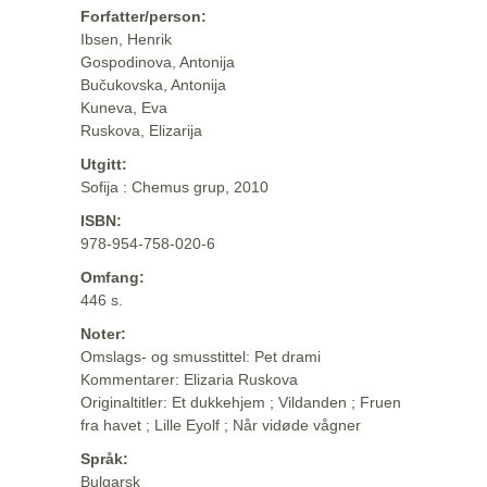
Forfatter/person:
Ibsen, Henrik
Gospodinova, Antonija
Bučukovska, Antonija
Kuneva, Eva
Ruskova, Elizarija
Utgitt:
Sofija : Chemus grup, 2010
ISBN:
978-954-758-020-6
Omfang:
446 s.
Noter:
Omslags- og smusstittel: Pet drami
Kommentarer: Elizaria Ruskova
Originaltitler: Et dukkehjem ; Vildanden ; Fruen
fra havet ; Lille Eyolf ; Når vidøde vågner
Språk:
Bulgarsk