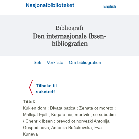
English
Bibliografi
Den internasjonale Ibsen-
bibliografien
Søk
Verkliste
Om bibliografien
Tilbake til
søketreff
Tittel:
Kuklen dom ; Divata patica ; Ženata ot moreto ;
Malkijat Ejolf ; Kogato nie, murtvite, se subudim
/ Chenrik Ibsen ; prevod ot norvežki Antonija
Gospodinova, Antonija Bučukovska, Eva
Kuneva