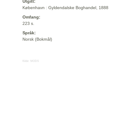
Utgitt:
København : Gyldendalske Boghandel, 1888
Omfang:
223 s.
Språk:
Norsk (Bokmål)
Kilde:
MODS