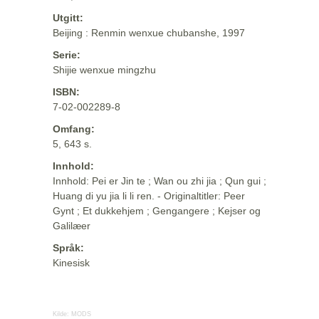
Utgitt:
Beijing : Renmin wenxue chubanshe, 1997
Serie:
Shijie wenxue mingzhu
ISBN:
7-02-002289-8
Omfang:
5, 643 s.
Innhold:
Innhold: Pei er Jin te ; Wan ou zhi jia ; Qun gui ;
Huang di yu jia li li ren. - Originaltitler: Peer
Gynt ; Et dukkehjem ; Gengangere ; Kejser og
Galilæer
Språk:
Kinesisk
Kilde:
MODS