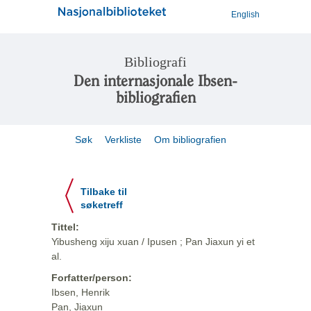
English
Bibliografi
Den internasjonale Ibsen-
bibliografien
Søk
Verkliste
Om bibliografien
Tilbake til
søketreff
Tittel:
Yibusheng xiju xuan / Ipusen ; Pan Jiaxun yi et
al.
Forfatter/person:
Ibsen, Henrik
Pan, Jiaxun