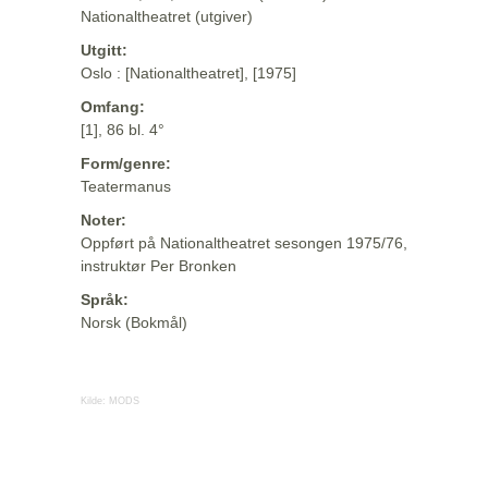
Nationaltheatret (utgiver)
Utgitt:
Oslo : [Nationaltheatret], [1975]
Omfang:
[1], 86 bl. 4°
Form/genre:
Teatermanus
Noter:
Oppført på Nationaltheatret sesongen 1975/76,
instruktør Per Bronken
Språk:
Norsk (Bokmål)
Kilde:
MODS