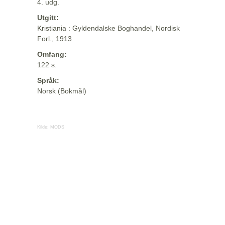
4. udg.
Utgitt:
Kristiania : Gyldendalske Boghandel, Nordisk
Forl., 1913
Omfang:
122 s.
Språk:
Norsk (Bokmål)
Kilde:
MODS