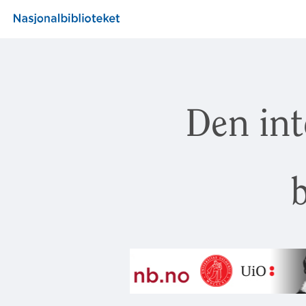
Den int
b