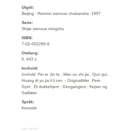
Utgitt:
Beijing : Renmin wenxue chubanshe, 1997
Serie:
Shijie wenxue mingzhu
ISBN:
7-02-002289-8
Omfang:
5, 643 s.
Innhold:
Innhold: Pei er Jin te ; Wan ou zhi jia ; Qun gui ;
Huang di yu jia li li ren. - Originaltitler: Peer
Gynt ; Et dukkehjem ; Gengangere ; Kejser og
Galilæer
Språk:
Kinesisk
Kilde:
MODS