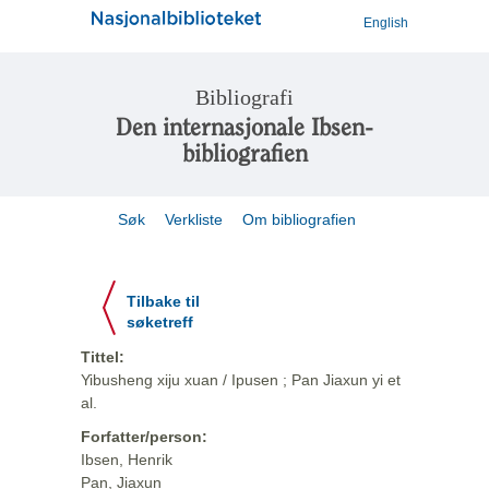
English
Bibliografi
Den internasjonale Ibsen-
bibliografien
Søk
Verkliste
Om bibliografien
Tilbake til
søketreff
Tittel:
Yibusheng xiju xuan / Ipusen ; Pan Jiaxun yi et
al.
Forfatter/person:
Ibsen, Henrik
Pan, Jiaxun