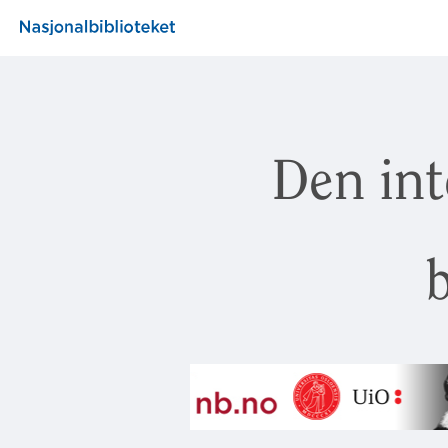
Den int
b