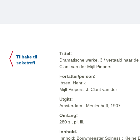
Tittel:
Tilbake til
Dramatische werke. 3 / vertaald naar de 
søketreff
Clant van der Mijll-Piepers
Forfatter/person:
Ibsen, Henrik
Mijll-Piepers, J. Clant van der
Utgitt:
Amsterdam : Meulenhoff, 1907
Omfang:
280 s., pl. ill.
Innhold:
Innhold: Bouwmeester Solness ; Kleine Ey