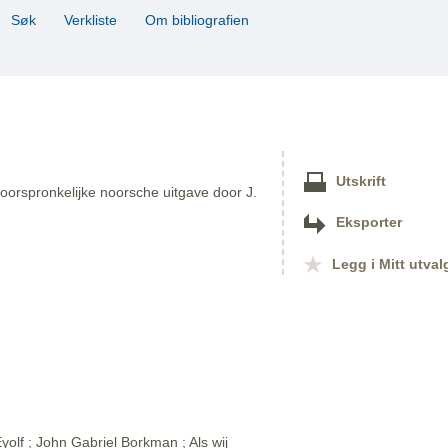
Søk
Verkliste
Om bibliografien
Utskrift
oorspronkelijke noorsche uitgave door J.
Eksporter
Legg i Mitt utval
olf ; John Gabriel Borkman ; Als wij