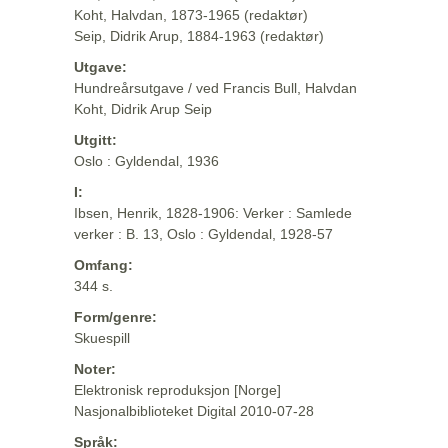
Koht, Halvdan, 1873-1965 (redaktør)
Seip, Didrik Arup, 1884-1963 (redaktør)
Utgave:
Hundreårsutgave / ved Francis Bull, Halvdan
Koht, Didrik Arup Seip
Utgitt:
Oslo : Gyldendal, 1936
I:
Ibsen, Henrik, 1828-1906: Verker : Samlede
verker : B. 13, Oslo : Gyldendal, 1928-57
Omfang:
344 s.
Form/genre:
Skuespill
Noter:
Elektronisk reproduksjon [Norge]
Nasjonalbiblioteket Digital 2010-07-28
Språk: