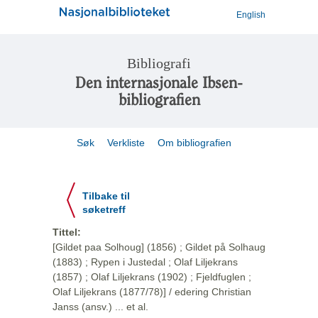
English
Bibliografi
Den internasjonale Ibsen-
bibliografien
Søk
Verkliste
Om bibliografien
Tilbake til
søketreff
Tittel:
[Gildet paa Solhoug] (1856) ; Gildet på Solhaug
(1883) ; Rypen i Justedal ; Olaf Liljekrans
(1857) ; Olaf Liljekrans (1902) ; Fjeldfuglen ;
Olaf Liljekrans (1877/78)] / edering Christian
Janss (ansv.) ... et al.