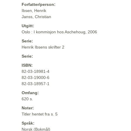
Forfatter/person:
Ibsen, Henrik
Janss, Christian
Utgitt:
Oslo : I kommisjon hos Aschehoug, 2006
Serie:
Henrik Ibsens skrifter 2
Serie:
ISBN:
82-03-18981-4
82-03-19000-6
82-03-18957-1
Omfang:
620 s.
Noter:
Titler hentet fra s. 5
Språk:
Norsk (Bokmål)