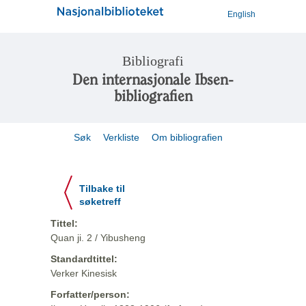
English
Bibliografi
Den internasjonale Ibsen-
bibliografien
Søk
Verkliste
Om bibliografien
Tilbake til
søketreff
Tittel:
Quan ji. 2 / Yibusheng
Standardtittel:
Verker Kinesisk
Forfatter/person: