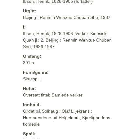
Ibsen, Henrik, 1828-1906 (forfatter)
Utgitt:
Beijing : Renmin Wenxue Chuban She, 1987
I:
Ibsen, Henrik, 1828-1906: Verker. Kinesisk :
Quan ji : 2, Beijing : Renmin Wenxue Chuban
She, 1986-1987
Omfang:
391 s.
Form/genre:
Skuespill
Noter:
Oversatt tittel: Samlede verker
Innhold:
Gildet på Solhaug ; Olaf Liljekrans ;
Hærmændene på Helgeland ; Kjærlighedens
komedie
Språk: