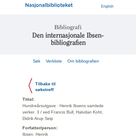
English
Bibliografi
Den internasjonale Ibsen-
bibliografien
Søk
Verkliste
Om bibliografien
Tilbake til
søketreff
Tittel:
Hundreårsutgave : Henrik Ibsens samlede
verker. 3 / ved Francis Bull, Halvdan Koht,
Didrik Arup Seip
Forfatter/person:
Ibsen, Henrik