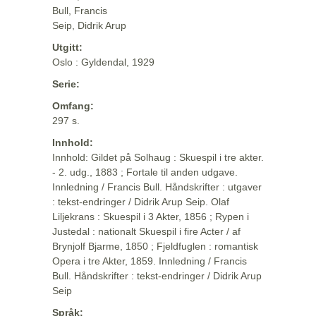
Bull, Francis
Seip, Didrik Arup
Utgitt:
Oslo : Gyldendal, 1929
Serie:
Omfang:
297 s.
Innhold:
Innhold: Gildet på Solhaug : Skuespil i tre akter.
- 2. udg., 1883 ; Fortale til anden udgave.
Innledning / Francis Bull. Håndskrifter : utgaver
: tekst-endringer / Didrik Arup Seip. Olaf
Liljekrans : Skuespil i 3 Akter, 1856 ; Rypen i
Justedal : nationalt Skuespil i fire Acter / af
Brynjolf Bjarme, 1850 ; Fjeldfuglen : romantisk
Opera i tre Akter, 1859. Innledning / Francis
Bull. Håndskrifter : tekst-endringer / Didrik Arup
Seip
Språk: