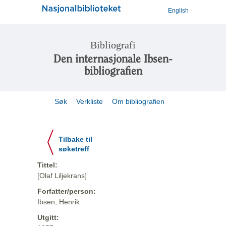
English
Bibliografi
Den internasjonale Ibsen-
bibliografien
Søk
Verkliste
Om bibliografien
Tilbake til
søketreff
Tittel:
[Olaf Liljekrans]
Forfatter/person:
Ibsen, Henrik
Utgitt: