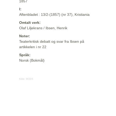
1857
I:
Aftenbladet : 13/2-(1857) (nr 37), Kristiania
Omtalt verk:
Olaf Liljekrans / Ibsen, Henrik
Noter:
Teaterkritisk debatt og svar fra Ibsen på
artikkelen i nr 22
Språk:
Norsk (Bokmål)
Kilde:
MODS