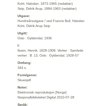
Koht, Halvdan, 1873-1965 (redaktør)
Seip, Didrik Arup, 1884-1963 (redaktør)
Utgave:
Hundreårsutgave / ved Francis Bull, Halvdan
Koht, Didrik Arup Seip
Utgitt:
Oslo : Gyldendal, 1936
I:
Ibsen, Henrik, 1828-1906: Verker : Samlede
verker : B. 13, Oslo : Gyldendal, 1928-57
Omfang:
344 s.
Form/genre:
Skuespill
Noter:
Elektronisk reproduksjon [Norge]
Nasjonalbiblioteket Digital 2010-07-28
Språk: