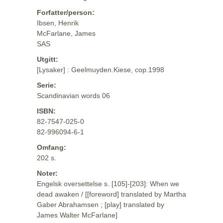
Forfatter/person:
Ibsen, Henrik
McFarlane, James
SAS
Utgitt:
[Lysaker] : Geelmuyden.Kiese, cop.1998
Serie:
Scandinavian words 06
ISBN:
82-7547-025-0
82-996094-6-1
Omfang:
202 s.
Noter:
Engelsk oversettelse s. [105]-[203]: When we
dead awaken / [[foreword] translated by Martha
Gaber Abrahamsen ; [play] translated by
James Walter McFarlane]