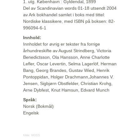
1. utg. København : Gyldendal, 1899
Del av Scandinavian words 01-18 utsendt 2004
av Ark bokhandel samlet i boks med tittel:
Nordiske klassikere, med ISBN på boksen: 82-
996094-6-1
Innhold:
Innholdet for øvrig er tekster fra forrige
århundreskifte av August Strindberg, Victoria
Benedictsson, Ola Hansson, Anne Charlotte
Lefler, Oscar Levertin, Selma Lagerlöf, Herman
Bang, Georg Brandes, Gustav Wied, Henrik
Pontoppidan, Holger Drachmann,Johannes V.
Jensen, Sigbjørn Obstfelder, Christian Krohg,
Arne Dybfest, Knut Hamsun, Edvard Munch
Språk:
Norsk (Bokmål)
Engelsk
Kilde:
MODS