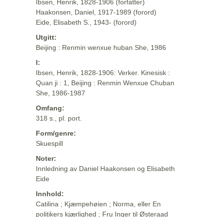
Ibsen, Henrik, 1828-1906 (forfatter)
Haakonsen, Daniel, 1917-1989 (forord)
Eide, Elisabeth S., 1943- (forord)
Utgitt:
Beijing : Renmin wenxue huban She, 1986
I:
Ibsen, Henrik, 1828-1906: Verker. Kinesisk :
Quan ji : 1, Beijing : Renmin Wenxue Chuban
She, 1986-1987
Omfang:
318 s., pl. port.
Form/genre:
Skuespill
Noter:
Innledning av Daniel Haakonsen og Elisabeth
Eide
Innhold:
Catilina ; Kjæmpehøien ; Norma, eller En
politikers kjærlighed ; Fru Inger til Østeraad