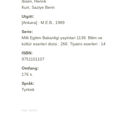
Ibsen, Henrik
Kurt, Saziye Berin
Utgitt:
[Ankara] : M.E.B., 1989
Serie:
Milli Egitim Bakanligi yayinlari 1138. Bilim ve
kültür eserleri dizisi : 266. Tiyatro eserleri : 14
ISBN:
9751101107
Omfang:
176 s.
Språk:
Tyrkisk
Kilde:
MODS