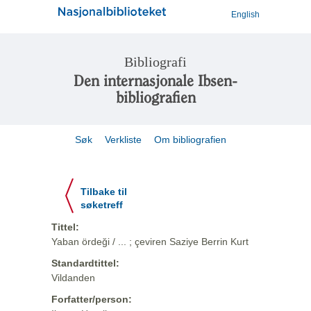
English
Bibliografi
Den internasjonale Ibsen-
bibliografien
Søk
Verkliste
Om bibliografien
Tilbake til
søketreff
Tittel:
Yaban ördeği / ... ; çeviren Saziye Berrin Kurt
Standardtittel:
Vildanden
Forfatter/person: