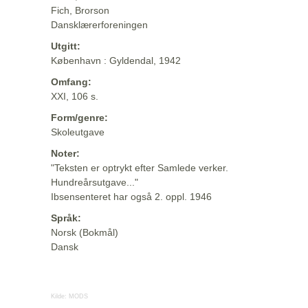
Fich, Brorson
Dansklærerforeningen
Utgitt:
København : Gyldendal, 1942
Omfang:
XXI, 106 s.
Form/genre:
Skoleutgave
Noter:
"Teksten er optrykt efter Samlede verker.
Hundreårsutgave..."
Ibsensenteret har også 2. oppl. 1946
Språk:
Norsk (Bokmål)
Dansk
Kilde:
MODS