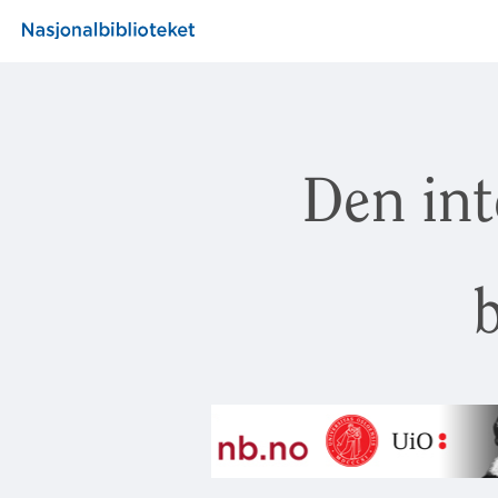
Den int
b