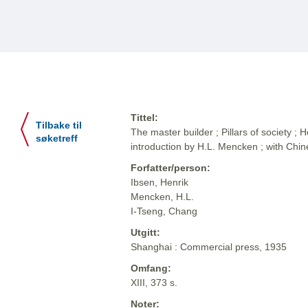
Tittel:
Tilbake til
The master builder ; Pillars of society ; 
søketreff
introduction by H.L. Mencken ; with Chi
Forfatter/person:
Ibsen, Henrik
Mencken, H.L.
I-Tseng, Chang
Utgitt:
Shanghai : Commercial press, 1935
Omfang:
XIII, 373 s.
Noter: