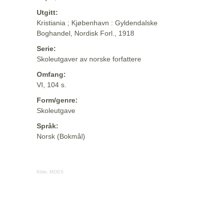
Utgitt:
Kristiania ; Kjøbenhavn : Gyldendalske
Boghandel, Nordisk Forl., 1918
Serie:
Skoleutgaver av norske forfattere
Omfang:
VI, 104 s.
Form/genre:
Skoleutgave
Språk:
Norsk (Bokmål)
Kilde:
MODS